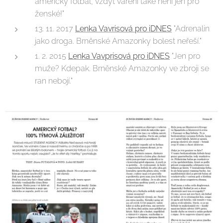
americký fotbal, vždyť vaření také není jen pro
ženské!"
13. 11. 2017
Lenka Vavrisová pro iDNES
"Adrenalin
jako droga. Brněnské Amazonky bolest neřeší."
1. 2. 2015
Lenka Vavprisová pro iDNES
"Jen pro
muže? Kdepak. Brněnské Amazonky ve zbroji se
ran nebojí."