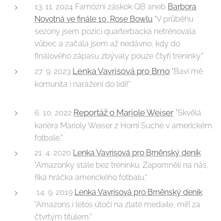
13. 11. 2024 Famózní záskok QB aneb
Barbora
Novotná ve finále 10. Rose Bowlu
"V průběhu
sezony jsem pozici quarterbacka netrénovala
vůbec a začala jsem až nedávno, kdy do
finálového zápasu zbývaly pouze čtyři tréninky."
Lenka Vavrisová pro Brno
27. 9. 2023
"Baví mě
komunita i narážení do lidí!"
Reportáž o Mariole Weiser
6. 10. 2022
"Skvělá
kariéra Marioly Weiser z Horní Suché v americkém
fotbale."
21. 4. 2020
Lenka Vavrisová pro Brněnský deník
"Amazonky stále bez tréninku. Zapomněli na nás,
říká hráčka amerického fotbalu."
14. 9. 2019
Lenka Vavrisová pro Brněnský deník
"Amazons i letos útočí na zlaté medaile, míří za
čtvrtým titulem."