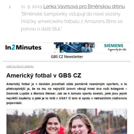
11. 9. 2019
Lenka Vavrisová pro Brněnskou drbnu
"Brněnské šampionky vstupují do nové sezóny.
Hráčky amerického fotbalu z Amazons Brno se
porvou o další titul."