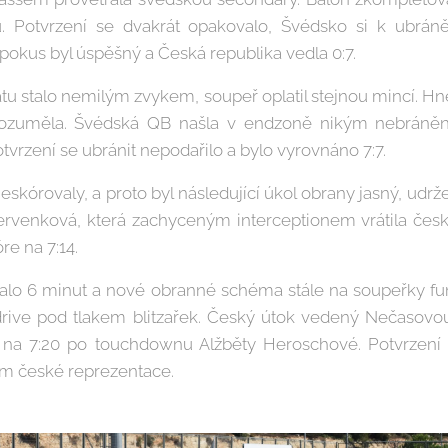
u. Potvrzení se dvakrát opakovalo, Švédsko si k ubrán
pokus byl úspěšný a Česká republika vedla 0:7.
tu stalo nemilým zvykem, soupeř oplatil stejnou mincí. Hn
ozuměla. Švédská QB našla v endzoně nikým nebráněn
Potvrzení se ubránit nepodařilo a bylo vyrovnáno 7:7.
skórovaly, a proto byl následující úkol obrany jasný, udrž
Červenková, která zachyceným interceptionem vrátila česk
re na 7:14.
lo 6 minut a nové obranné schéma stále na soupeřky fu
 drive pod tlakem blitzařek. Český útok vedený Nečasovo
ní na 7:20 po touchdownu Alžběty Heroschové. Potvrzení
ím české reprezentace.