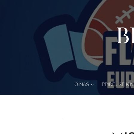
B
O NÁS
PŘIDEJ SE K 