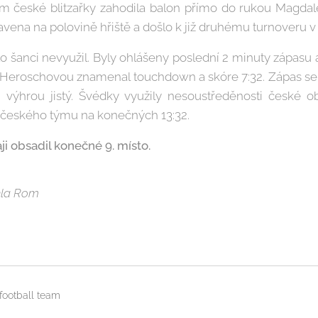
m české blitzařky zahodila balon přímo do rukou Magdal
avena na polovině hřiště a došlo k již druhému turnoveru v
o šanci nevyužil. Byly ohlášeny poslední 2 minuty zápasu a
 Heroschovou znamenal touchdown a skóre 7:32. Zápas se b
 výhrou jistý. Švédky využily nesoustředěnosti české o
 českého týmu na konečných 13:32.
ji obsadil konečné 9. místo.
ela Rom
ootball team