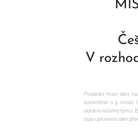
MI
Češ
V rozhod
Poslední hrací den na 
konkrétně o 9. místo. 
obrana našeho týmu. B
byla upravena den pře