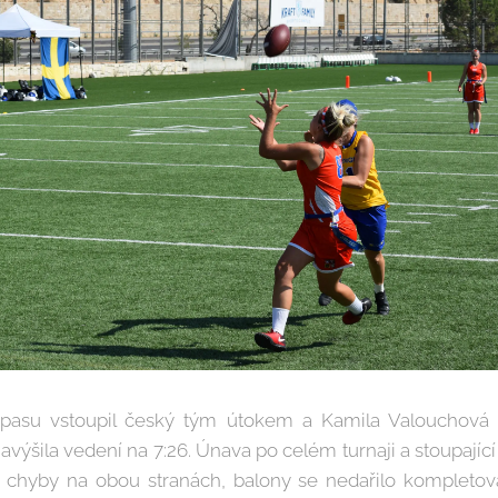
pasu vstoupil český tým útokem a Kamila Valouchová 
avýšila vedení na 7:26. Únava po celém turnaji a stoupajíc
la chyby na obou stranách, balony se nedařilo kompletova