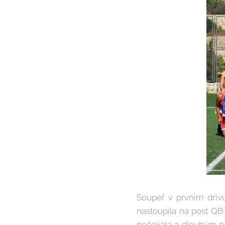
Soupeř v prvním drivu
nastoupila na post QB 
nečekala a dlouhým p