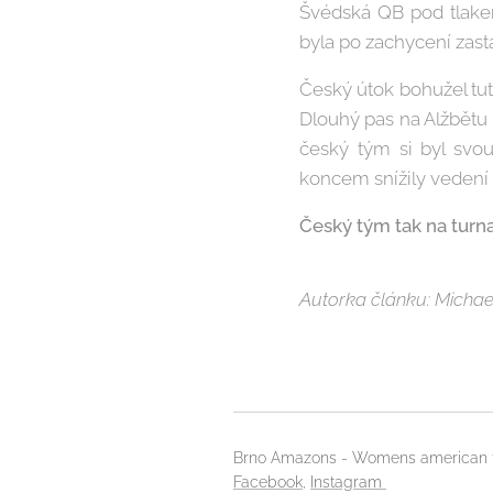
Švédská QB pod tlake
byla po zachycení zast
Český útok bohužel tut
Dlouhý pas na Alžbětu
český tým si byl svou
koncem snížily vedení
Český tým tak na turna
Autorka článku: Micha
Brno Amazons - Womens american f
Facebook
,
Instagram