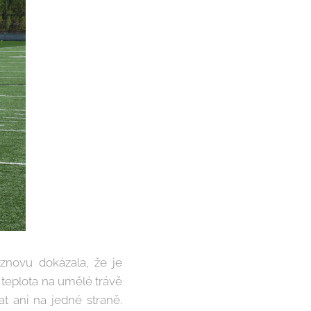
znovu dokázala, že je
í teplota na umělé trávě
t ani na jedné straně.