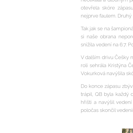
otevřela skóre zápas
nejprve faulem. Druhý 
Tak jak se na šampioná
si naše obrana nepor
snížila vedení na 6:7. 
V dalším drivu Češky ne
roli sehrála Kristýna 
Vokurková navýšila skó
Do konce zápasu zbýva
trápil, QB byla každý
hřišti a navýšil vede
poločas skončil veden