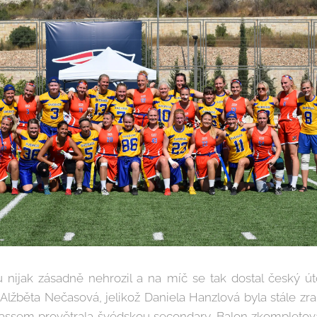
 nijak zásadně nehrozil a na míč se tak dostal český ú
Alžběta Nečasová, jelikož Daniela Hanzlová byla stále zr
assem provětrala švédskou secondary. Balon zkompletova