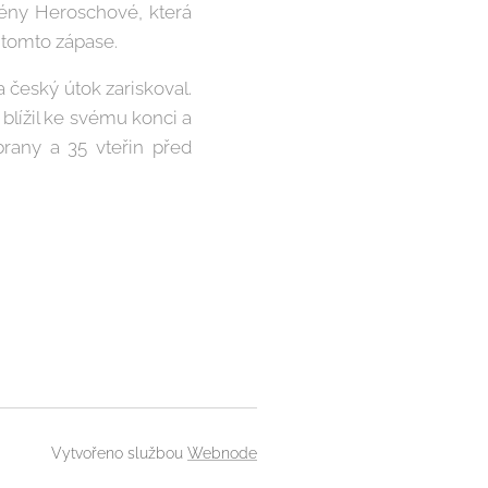
ény Heroschové, která
 tomto zápase.
 český útok zariskoval.
lížil ke svému konci a
brany a 35 vteřin před
Vytvořeno službou
Webnode