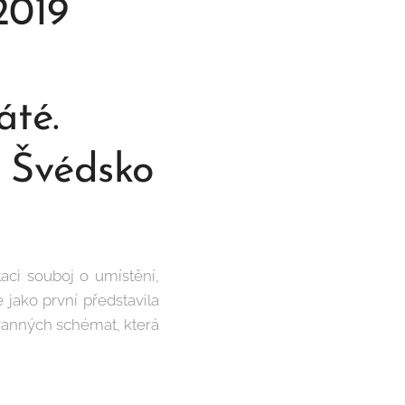
019
áté.
y Švédsko
taci souboj o umístění,
 jako první představila
ranných schémat, která