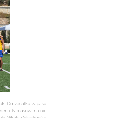
tok. Do začátku zápasu
aněná. Nečasová na nic
la Nikola Vokurková a