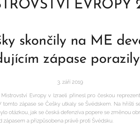
STROVSTVÍ EVROPY 2
ky skončily na ME dev
ujícím zápase porazil
3. září 2019
Mistrovství Evropy v Izraeli přinesl pro českou reprezen
V tomto zápase se Češky utkaly se Švédskem. Na hřišti se
ylo otázkou, jak se česká defenzíva popere se změnou ob
d zápasem a přizpůsobena právě proti Švédsku.