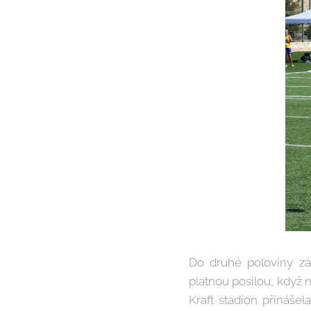
Do druhé poloviny zá
platnou posilou, když n
Kraft stadion přináše