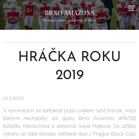
BRNO AMAZONS
Women's American Football Team
HRÁČKA ROKU
2019
10.2.2020
V nominacích se tentokrát ocitlo celkem šest hráček, mezi
kterými nechyběly ani opory Brno Amazons WR/DB
Alžběta Heroschová a univerzál Ivana Hájková. Do užšího
výběru se dále dostalo ostřílené duo z Prague Black Cats