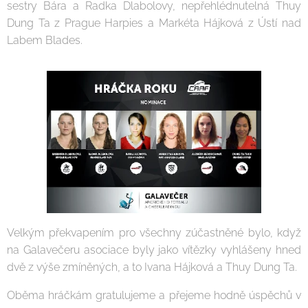
sestry Bára a Radka Dlabolovy, nepřehlédnutelná Thuy
Dung Ta z Prague Harpies a Markéta Hájková z Ústí nad
Labem Blades.
Velkým překvapením pro všechny zúčastněné bylo, když
na Galavečeru asociace byly jako vítězky vyhlášeny hned
dvě z výše zmíněných, a to Ivana Hájková a Thuy Dung Ta.
Oběma hráčkám gratulujeme a přejeme hodně úspěchů v